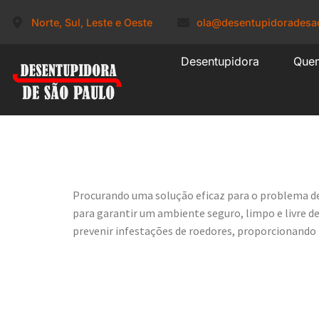
Norte, Sul, Leste e Oeste
ola@desentupidoradesa
Desentupidora
Que
Controle d
Procurando uma solução eficaz para o problema d
para garantir um ambiente seguro, limpo e livre d
prevenir infestações de roedores, proporcionando pa
Por Que Escol
Roedores?