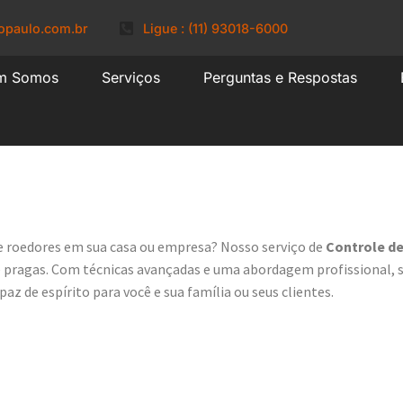
opaulo.com.br
Ligue : (11) 93018-6000
m Somos
Serviços
Perguntas e Respostas
e roedores
e roedores em sua casa ou empresa? Nosso serviço de
Controle d
e pragas. Com técnicas avançadas e uma abordagem profissional, so
z de espírito para você e sua família ou seus clientes.
her Nosso Serviço 