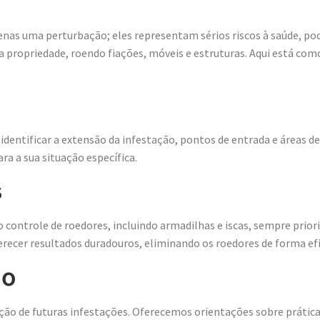
as uma perturbação; eles representam sérios riscos à saúde, po
a propriedade, roendo fiações, móveis e estruturas. Aqui está com
dentificar a extensão da infestação, pontos de entrada e áreas de
ra a sua situação específica.
s
ontrole de roedores, incluindo armadilhas e iscas, sempre priori
recer resultados duradouros, eliminando os roedores de forma efi
ão
o de futuras infestações. Oferecemos orientações sobre práticas 