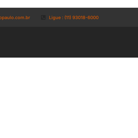
opaulo.com.br
Ligue : (11) 93018-6000
 Fossa, Especi
e Desentupime
ssa Especializada,