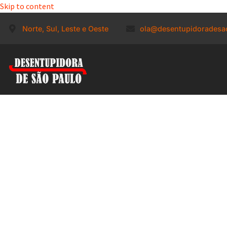
Skip to content
Norte, Sul, Leste e Oeste
ola@desentupidoradesa
Limpeza de
Serviços d
Limpeza de Fo